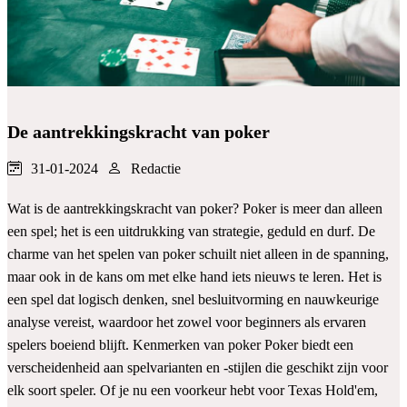
De aantrekkingskracht van poker
31-01-2024
Redactie
Wat is de aantrekkingskracht van poker? Poker is meer dan alleen
een spel; het is een uitdrukking van strategie, geduld en durf. De
charme van het spelen van poker schuilt niet alleen in de spanning,
maar ook in de kans om met elke hand iets nieuws te leren. Het is
een spel dat logisch denken, snel besluitvorming en nauwkeurige
analyse vereist, waardoor het zowel voor beginners als ervaren
spelers boeiend blijft. Kenmerken van poker Poker biedt een
verscheidenheid aan spelvarianten en -stijlen die geschikt zijn voor
elk soort speler. Of je nu een voorkeur hebt voor Texas Hold'em,